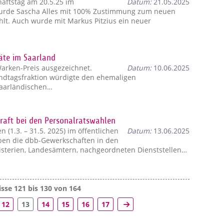
aftstag am 20.5.25 im
Datum:
21.05.2025
wurde Sascha Alles mit 100% Zustimmung zum neuen
lt. Auch wurde mit Markus Pitzius ein neuer
äte im Saarland
Warken-Preis ausgezeichnet.
Datum:
10.06.2025
ndtagsfraktion würdigte den ehemaligen
saarländischen…
raft bei den Personalratswahlen
 (1.3. – 31.5. 2025) im öffentlichen
Datum:
13.06.2025
ben die dbb-Gewerkschaften in den
sterien, Landesämtern, nachgeordneten Dienststellen…
sse 121 bis 130 von 164
12
13
14
15
16
17