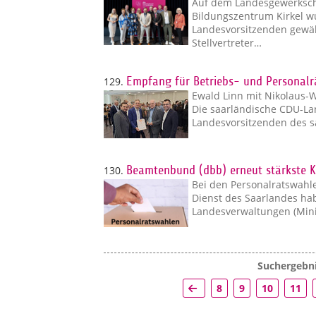
Auf dem Landesgewerksch
Bildungszentrum Kirkel 
Landesvorsitzenden gewäh
Stellvertreter…
129.
Empfang für Betriebs- und Personalr
Ewald Linn mit Nikolaus-
Die saarländische CDU-La
Landesvorsitzenden des 
130.
Beamtenbund (dbb) erneut stärkste K
Bei den Personalratswahlen
Dienst des Saarlandes ha
Landesverwaltungen (Mini
Suchergebni
8
9
10
11