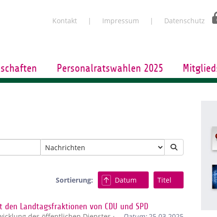
Kontakt
Impressum
Datenschutz
schaften
Personalratswahlen 2025
Mitglied
Sortierung:
Datum
Titel
 den Landtagsfraktionen von CDU und SPD
cklung des öffentlichen Dienstes ·
Datum:
25.03.2025