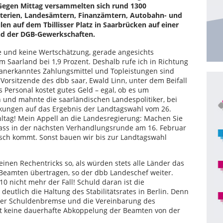
 Gegen Mittag versammelten sich rund 1300
sterien, Landesämtern, Finanzämtern, Autobahn- und
n auf dem Tbillisser Platz in Saarbrücken auf einer
d der DGB-Gewerkschaften.
le und keine Wertschätzung, gerade angesichts
im Saarland bei 1,9 Prozent. Deshalb rufe ich in Richtung
 anerkanntes Zahlungsmittel und Topleistungen sind
 Vorsitzende des dbb saar, Ewald Linn, unter dem Beifall
Personal kostet gutes Geld – egal, ob es um
 und mahnte die saarländischen Landespolitiker, bei
kungen auf das Ergebnis der Landtagswahl vom 26.
hltag! Mein Appell an die Landesregierung: Machen Sie
dass in der nächsten Verhandlungsrunde am 16. Februar
sch kommt. Sonst bauen wir bis zur Landtagswahl
inen Rechentricks so, als würden stets alle Länder das
e Beamten übertragen, so der dbb Landeschef weiter.
010 nicht mehr der Fall! Schuld daran ist die
deutlich die Haltung des Stabilitätsrates in Berlin. Denn
der Schuldenbremse und die Vereinbarung des
igt keine dauerhafte Abkoppelung der Beamten von der