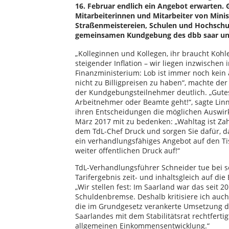
16. Februar endlich ein Angebot erwarten.
Mitarbeiterinnen und Mitarbeiter von Mini
Straßenmeistereien, Schulen und Hochschule
gemeinsamen Kundgebung des dbb saar un
„Kolleginnen und Kollegen, ihr braucht Koh
steigender Inflation – wir liegen inzwischen 
Finanzministerium: Lob ist immer noch kein
nicht zu Billigpreisen zu haben“, machte der
der Kundgebungsteilnehmer deutlich. „Gutes 
Arbeitnehmer oder Beamte geht!“, sagte Linn
ihren Entscheidungen die möglichen Auswir
März 2017 mit zu bedenken: „Wahltag ist Za
dem TdL-Chef Druck und sorgen Sie dafür, 
ein verhandlungsfähiges Angebot auf den Ti
weiter öffentlichen Druck auf!“
TdL-Verhandlungsführer Schneider tue bei se
Tarifergebnis zeit- und inhaltsgleich auf di
„Wir stellen fest: Im Saarland war das seit 2
Schuldenbremse. Deshalb kritisiere ich auch 
die im Grundgesetz verankerte Umsetzung 
Saarlandes mit dem Stabilitätsrat rechtfert
allgemeinen Einkommensentwicklung.“