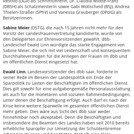
Restivo (DGV) als Schriftführerin, Dr. Claudia Wiotte-Franz
(DBSH) als Schatzmeisterin sowie Gabi Wollscheid (BSJ), Andrea
Thielen-Sträßer (SPhV) und Vanessa Grauberger (DPolG) als
Beisitzerinnen.
Sabine Meier
(DSTG), die nach 15 Jahren nicht mehr für den
Vorsitz der Landesfrauenvertretung kandidierte, wurde von
den Delegierten zur Ehrenvorsitzenden gewählt. dbb-
Landeschef Ewald Linn würdigte das starke Engagement von
Sabine Meier, die sich mit viel Leidenschaft und konsequentem
Durchhaltevermögen für die Anliegen der Frauen im dbb und
im öffentlichen Dienst eingesetzt hat.
Ewald Linn
, Landesvorsitzender des dbb saar, forderte in
seiner Rede im Beisein der Landespolitik ein Ende der
Sparpolitik zu Lasten der Beschäftigten im öffentlichen Dienst.
Dies gilt sowohl für eine aufgabengemäße Personalausstattung
als auch für die monetären und sozialen Rahmenbedingungen,
unter denen die Beschäftigung erfolgt. Auch darf es nach der
Krise keine weitere Sparwelle im gesamten öffentlichen Dienst
mehr geben. Dies wäre aus Sicht des dbb saar weder
hinnehmbar noch akzeptabel. Denn die Beschäftigten und
insbesondere die Beamten des Landes haben seit 2010 bereits
erhebliche Sparopfer zur Umsetzung der Schuldenbremse