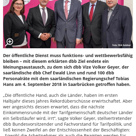
Der öffentliche Dienst muss funktions- und wettbewerbsfähig
bleiben – mit diesem erklärten dbb Ziel endete ein
Meinungsaustausch, zu dem sich dbb Vize Volker Geyer, der
saarländische dbb Chef Ewald Linn und rund 100 dbb
Personalräte mit dem saarländischen Regierungschef Tobias
Hans am 4. September 2018 in Saarbrücken getroffen haben.
„Die öffentliche Hand, auch die Länder, haben im ersten
Halbjahr dieses Jahres Rekordüberschüsse erwirtschaftet. Aber
wer angesichts dessen erwartet, dass die nächste
Einkommensrunde mit der Tarifgemeinschaft deutscher Länder
ein Selbstläufer wird, irrt“, sagte Volker Geyer, stellvertretender
dbb Bundesvorsitzender und Fachvorstand für Tarifpolitik, und
ließ keinen Zweifel an der Entschlossenheit der Beschäftigten:
„Sowohl die Arbeitnehmer als auch die Beamten werden für