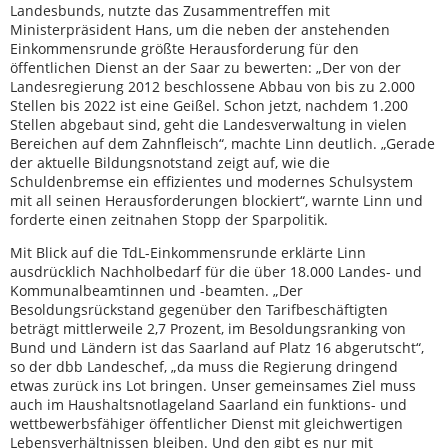
Landesbunds, nutzte das Zusammentreffen mit
Ministerpräsident Hans, um die neben der anstehenden
Einkommensrunde größte Herausforderung für den
öffentlichen Dienst an der Saar zu bewerten: „Der von der
Landesregierung 2012 beschlossene Abbau von bis zu 2.000
Stellen bis 2022 ist eine Geißel. Schon jetzt, nachdem 1.200
Stellen abgebaut sind, geht die Landesverwaltung in vielen
Bereichen auf dem Zahnfleisch“, machte Linn deutlich. „Gerade
der aktuelle Bildungsnotstand zeigt auf, wie die
Schuldenbremse ein effizientes und modernes Schulsystem
mit all seinen Herausforderungen blockiert“, warnte Linn und
forderte einen zeitnahen Stopp der Sparpolitik.
Mit Blick auf die TdL-Einkommensrunde erklärte Linn
ausdrücklich Nachholbedarf für die über 18.000 Landes- und
Kommunalbeamtinnen und -beamten. „Der
Besoldungsrückstand gegenüber den Tarifbeschäftigten
beträgt mittlerweile 2,7 Prozent, im Besoldungsranking von
Bund und Ländern ist das Saarland auf Platz 16 abgerutscht“,
so der dbb Landeschef, „da muss die Regierung dringend
etwas zurück ins Lot bringen. Unser gemeinsames Ziel muss
auch im Haushaltsnotlageland Saarland ein funktions- und
wettbewerbsfähiger öffentlicher Dienst mit gleichwertigen
Lebensverhältnissen bleiben. Und den gibt es nur mit